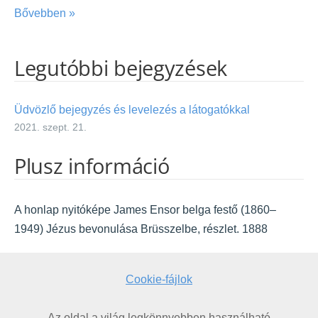
Bővebben »
Legutóbbi bejegyzések
Üdvözlő bejegyzés és levelezés a látogatókkal
2021. szept. 21.
Plusz információ
A honlap nyitóképe James Ensor belga festő (1860–
1949) Jézus bevonulása Brüsszelbe, részlet. 1888
Cookie-fájlok
Az oldal a világ legkönnyebben használható