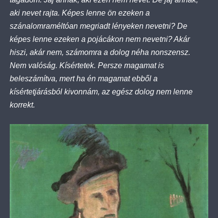
aki nevet rajta. Képes lenne ön ezeken a
szánalomraméltóan megriadt lényeken nevetni? De
képes lenne ezeken a pojácákon nem nevetni? Akár
hiszi, akár nem, számomra a dolog néha nonszensz.
Nem valóság. Kísértetek. Persze magamat is
beleszámítva, mert ha én magamat ebből a
kísértetjárásból kivonnám, az egész dolog nem lenne
korrekt.