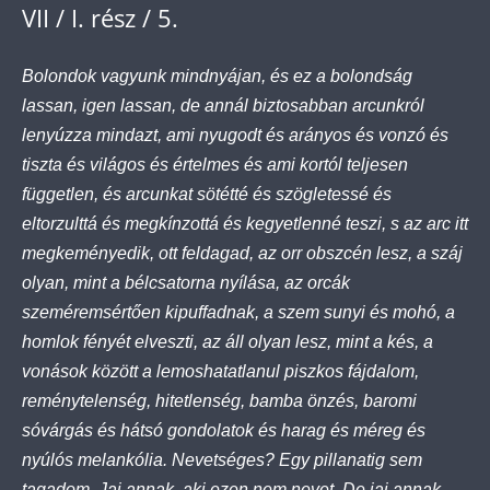
VII / I. rész / 5.
Bolondok vagyunk mindnyájan, és ez a bolondság
lassan, igen lassan, de annál biztosabban arcunkról
lenyúzza mindazt, ami nyugodt és arányos és vonzó és
tiszta és világos és értelmes és ami kortól teljesen
független, és arcunkat sötétté és szögletessé és
eltorzulttá és megkínzottá és kegyetlenné teszi, s az arc itt
megkeményedik, ott feldagad, az orr obszcén lesz, a száj
olyan, mint a bélcsatorna nyílása, az orcák
szeméremsértően kipuffadnak, a szem sunyi és mohó, a
homlok fényét elveszti, az áll olyan lesz, mint a kés, a
vonások között a lemoshatatlanul piszkos fájdalom,
reménytelenség, hitetlenség, bamba önzés, baromi
sóvárgás és hátsó gondolatok és harag és méreg és
nyúlós melankólia. Nevetséges? Egy pillanatig sem
tagadom. Jaj annak, aki ezen nem nevet. De jaj annak,