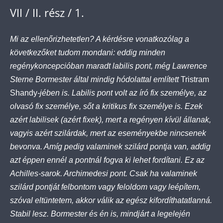
VII / II. rész / 1.
Mi az ellenőrizhetetlen? A kérdésre vonatkozólag a
következőket tudom mondani: eddig minden
regénykoncepcióban maradt labilis pont, még Lawrence
Sterne Bormester által mindig hódolattal említett
Tristram
Shandy
-jében is. Labilis pont volt az író fix személye, az
olvasó fix személye, sőt a kritikus fix személye is. Ezek
azért labilisek (azért fixek), mert a regényen kívül állanak,
vagyis azért szilárdak, mert az eseményekbe nincsenek
bevonva. Amíg pedig valaminek szilárd pontja van, addig
azt éppen ennél a pontnál fogva ki lehet fordítani. Ez az
Achilles-sarok. Archimedesi pont. Csak ha valaminek
szilárd pontját felbontom vagy feloldom vagy leépítem,
szóval eltüntetem, akkor válik az egész kifordíthatatlanná.
Stabil lesz. Bormester és én is, mindjárt a legelején