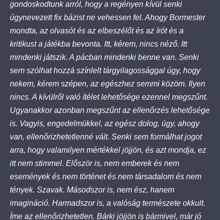
gondoskodtunk arról, hogy a regényen kívül senki
úgynevezett fix bázist ne vehessen fel. Ahogy Bormester
mondta, az olvasót és az elbeszélőt és az írót és a
kritikust a játékba bevonta. Itt, kérem, nincs néző. Itt
mindenki játszik. A pácban mindenki benne van. Senki
sem szólhat hozzá színlelt tárgyilagossággal úgy, hogy
nekem, kérem szépen, az egészhez semmi közöm. Ilyen
nincs. A kívülről való ítélet lehetősége ezennel megszűnt.
Ugyanakkor azonban megszűnt az ellenőrzés lehetősége
is. Vagyis, engedelmükkel, az egész dolog, úgy, ahogy
van, ellenőrizhetetlenné vált. Senki sem formálhat jogot
arra, hogy valamilyen mértékkel jöjjön, és azt mondja, ez
itt nem stimmel. Először is, nem emberek és nem
események és nem történet és nem társadalom és nem
tények. Szavak. Másodszor is, nem ész, hanem
imagináció. Harmadszor is, a valóság természete okkult.
Íme az ellenőrizhetetlen. Bárki jöjjön is bármivel, már jó