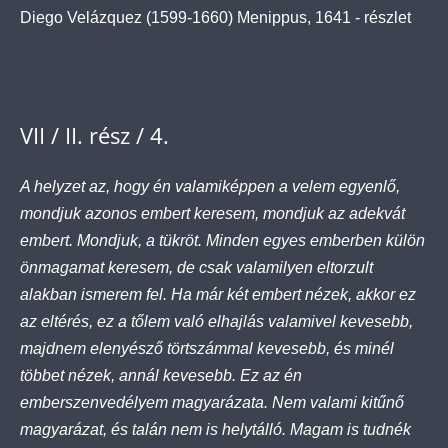
Diego Velázquez (1599-1660) Menippus, 1641 - részlet
VII / II. rész / 4.
A helyzet az, hogy én valamiképpen a velem egyenlő,
mondjuk azonos embert keresem, mondjuk az adekvát
embert. Mondjuk, a tükröt. Minden egyes emberben külön
önmagamat keresem, de csak valamilyen eltorzult
alakban ismerem fel. Ha már két embert nézek, akkor ez
az eltérés, ez a tőlem való elhajlás valamivel kevesebb,
majdnem elenyésző törtszámmal kevesebb, és minél
többet nézek, annál kevesebb. Ez az én
emberszenvedélyem magyarázata. Nem valami kitűnő
magyarázat, és talán nem is helytálló. Magam is tudnék