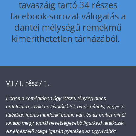
tavaszáig tartó 34 részes
facebook-sorozat válogatás a
dantei mélységű remekmű
kimeríthetetlen tárházából.
VII / I. rész / 1.
Ebben a komédiában úgy látszik tényleg nincs
érdektelen, intakt és kívülálló fél, nincs páholy, vagyis a
játékban igenis mindenki benne van, és az ember minél
tovább megy, annál nevetségesebb figurával találkozik.
Az elbeszélő maga igazán gyerekes az ügyvivőhöz