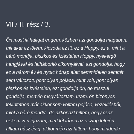
VII / II. rész / 3.
Ön most itt hallgat engem, közben azt gondolja magában,
mit akar ez tőlem, kicsoda ez itt, ez a Hoppy, ez a, mint a
báró mondja, piszkos és ízléstelen Hoppy, nyekergő
hangjával és felháborító cikornyáival, azt gondolja, hogy
ez a három év és nyolc hónap alatt semmidelen semmit
sem változott, pont olyan pojáca, mint volt, pont olyan
piszkos és ízléstelen, ezt gondolja ön, de rosszul
gondolja, mert én megváltoztam, uram, én bizonyos
tekintetben már akkor sem voltam pojáca, vezeklésből,
mint a báró mondja, de akkor azt hittem, hogy csak
nekem van igazam, mert fél lábon az oszlop tetején
álltam húsz évig, akkor még azt hittem, hogy mindenki