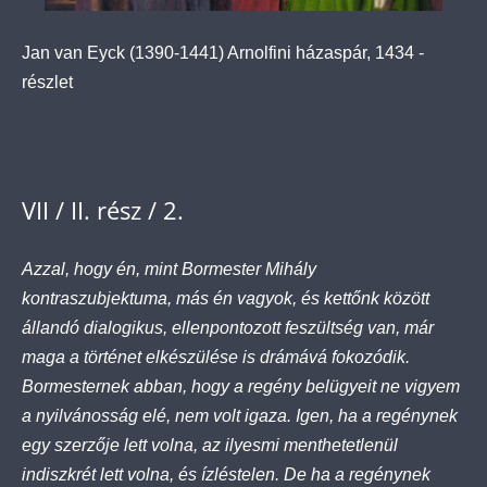
Jan van Eyck (1390-1441) Arnolfini házaspár, 1434 -
részlet
VII / II. rész / 2.
Azzal, hogy én, mint Bormester Mihály
kontraszubjektuma, más én vagyok, és kettőnk között
állandó dialogikus, ellenpontozott feszültség van, már
maga a történet elkészülése is drámává fokozódik.
Bormesternek abban, hogy a regény belügyeit ne vigyem
a nyilvánosság elé, nem volt igaza. Igen, ha a regénynek
egy szerzője lett volna, az ilyesmi menthetetlenül
indiszkrét lett volna, és ízléstelen. De ha a regénynek