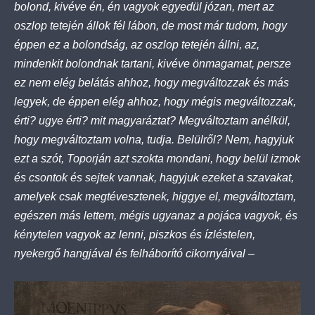
bolond, kivéve én, én vagyok egyedül józan, mert az
oszlop tetején állok fél lábon, de most már tudom, hogy
éppen ez a bolondság, az oszlop tetején állni, az,
mindenkit bolondnak tartani, kivéve önmagamat, persze
ez nem elég belátás ahhoz, hogy megváltozzak és más
legyek, de éppen elég ahhoz, hogy mégis megváltozzak,
érti? ugye érti? mit magyaráztat? Megváltoztam anélkül,
hogy megváltoztam volna, tudja. Belülről? Nem, hagyjuk
ezt a szót, Toporján azt szokta mondani, hogy belül izmok
és csontok és sejtek vannak, hagyjuk ezeket a szavakat,
amelyek csak megtévesztenek, higgye el, megváltoztam,
egészen más lettem, mégis ugyanaz a pojáca vagyok, és
kénytelen vagyok az lenni, piszkos és ízléstelen,
nyekergő hangjával és felháborító cikornyáival –