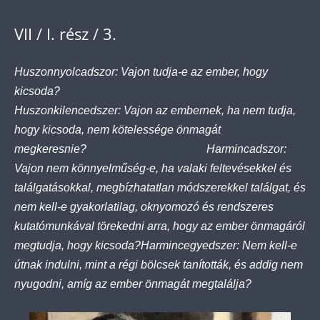
VII / I. rész / 3.
Huszonnyolcadszor: Vajon tudja-e az ember, hogy
kicsoda?
Huszonkilencedszer: Vajon az embernek, ha nem tudja,
hogy kicsoda, nem kötelessége önmagát
megkeresnie? Harmincadszor:
Vajon nem könnyelműség-e, ha valaki feltevésekkel és
találgatásokkal, megbízhatatlan módszerekkel találgat, és
nem kell-e gyakorlatilag, oknyomozó és rendszeres
kutatómunkával törekedni arra, hogy az ember önmagáról
megtudja, hogy kicsoda?
Harmincegyedszer: Nem kell-e
útnak indulni, mint a régi bölcsek tanították, és addig nem
nyugodni, amíg az ember önmagát megtalálja?