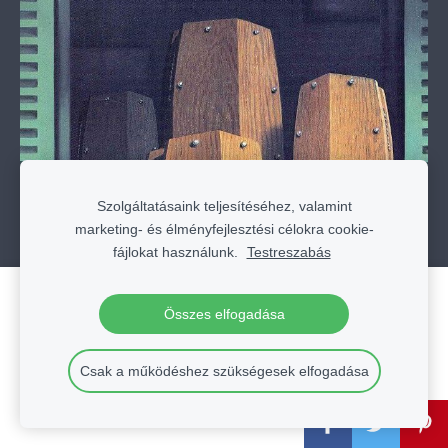
Szolgáltatásaink teljesítéséhez, valamint
marketing- és élményfejlesztési célokra cookie-
fájlokat használunk.
Testreszabás
Hozzon létre weboldalt vagy webáruházat a
Összes elfogadása
Mozello segítségével.
Gyorsan, egyszerűen, programozás nélkül.
Csak a működéshez szükségesek elfogadása
Bővebb információ