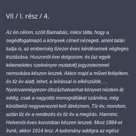
VII / I. rész / 4.
Az én célom, szólt Barnabás, mikor látta, hogy a
segédfogalmazó a könyvek címeit nézegeti, amint talán
tudja is, az emberiség tízezer éves kérdéseinek végleges
tisztázása. Huszonöt éve dolgozom, és (az egyik
kétemeletes szekrényre mutatott) jegyzeteimmel
nemsokára készen leszek. Akkor majd a művet felépítem,
és tíz év alatt, lehet, a leírással is elkészülök. …
Nyolcvannégyezer-ötszázhatvanhat könyvet néztem át
eddig, csak a nagyobb monográfiákat számítva, még
körülbelül negyvenezret kell átnéznem. Tíz év, mondom,
aztán tíz év a rendezés és tíz év a megírás. Harminc.
Hetvenöt éves koromban készen leszek. Most 1884-et
írunk, akkor 1914 lesz. A tudomány addigra az egész