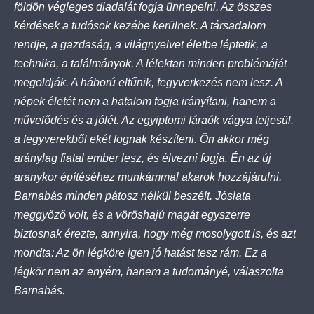
földön végleges diadalát fogja ünnepelni. Az összes
kérdések a tudósok kezébe kerülnek. A társadalom
rendje, a gazdaság, a világnyelvet életbe léptetik, a
technika, a találmányok. A lélektan minden problémáját
megoldják. A háború eltűnik, fegyverkezés nem lesz. A
népek életét nem a hatalom fogja irányítani, hanem a
művelődés és a jólét. Az egyiptomi fáraók vágya teljesül,
a fegyverekből ekét fognak készíteni. Ön akkor még
aránylag fiatal ember lesz, és élvezni fogja. Én az új
aranykor építéséhez munkámmal akarok hozzájárulni.
Barnabás minden pátosz nélkül beszélt. Jóslata
meggyőző volt, és a vöröshajú magát egyszerre
biztosnak érezte, annyira, hogy még mosolygott is, és azt
mondta: Az ön légköre igen jó hatást tesz rám. Ez a
légkör nem az enyém, hanem a tudományé, válaszolta
Barnabás.