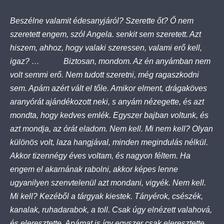
Beszélne valamit édesanyjáról? Szerette őt? Ő nem
szeretett engem, szól Angela. senkit sem szeretett. Azt
hiszem, ahhoz, hogy valaki szeressen, valami erő kell,
igaz? … Biztosan, mondom. Az én anyámban nem
volt semmi erő. Nem tudott szeretni, még ragaszkodni
sem. Apám azért vált el tőle. Amikor elment, drágaköves
aranyórát ajándékozott neki, s anyám nézegette, és azt
mondta, hogy kedves emlék. Egyszer bajban voltunk, és
azt mondja, az órát eladom. Nem kell. Mi nem kell? Olyan
különös volt, laza hangjával, minden megindulás nélkül.
Akkor tizennégy éves voltam, és nagyon féltem. Ha
engem el akarnának rabolni, akkor képes lenne
ugyanilyen szenvtelenül azt mondani, vigyék. Nem kell.
Mi kell? Kezéből a tárgyak kiestek. Tányérok, csészék,
kanalak, ruhadarabok, a toll. Csak úgy elnézett valahová,
és eleresztette. Apámat is így egyszer csak eleresztette.