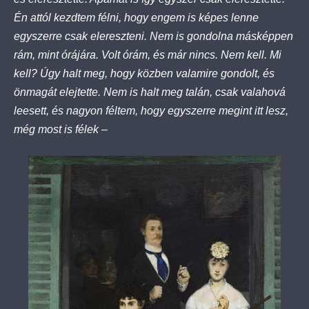
Én attól kezdtem félni, hogy engem is képes lenne
egyszerre csak elereszteni. Nem is gondolna másképpen
rám, mint órájára. Volt órám, és már nincs. Nem kell. Mi
kell? Úgy halt meg, hogy közben valamire gondolt, és
önmagát elejtette. Nem is halt meg talán, csak valahová
leesett, és nagyon féltem, hogy egyszerre megint itt lesz,
még most is félek –