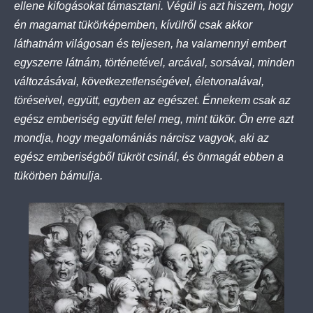
ellene kifogásokat támasztani. Végül is azt hiszem, hogy
én magamat tükörképemben, kívülről csak akkor
láthatnám világosan és teljesen, ha valamennyi embert
egyszerre látnám, történetével, arcával, sorsával, minden
változásával, következetlenségével, életvonalával,
töréseivel, együtt, egyben az egészet. Énnekem csak az
egész emberiség együtt felel meg, mint tükör. Ön erre azt
mondja, hogy megalomániás nárcisz vagyok, aki az
egész emberiségből tükröt csinál, és önmagát ebben a
tükörben bámulja.