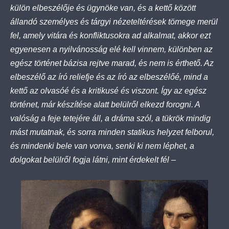
külön elbeszélője és ügynöke van, és a kettő között
állandó személyes és tárgyi nézeteltérések tömege merül
fel, amely vitára és konfliktusokra ad alkalmat, akkor ezt
egyenesen a nyilvánosság elé kell vinnem, különben az
egész történet bázisa rejtve marad, és nem is érthető. Az
elbeszélő az író reliefje és az író az elbeszélőé, mind a
kettő az olvasóé és a kritikusé és viszont. Így az egész
történet, már készítése alatt belülről elkezd forogni. A
valóság a feje tetejére áll, a dráma szól, a tükrök mindig
mást mutatnak, és sorra minden statikus helyzet felborul,
és mindenki bele van vonva, senki ki nem léphet, a
dolgokat belülről fogja látni, mint érdekelt fél –